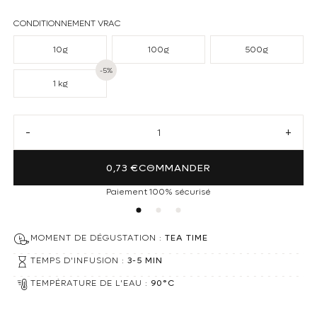
CONDITIONNEMENT VRAC
10g
100g
500g
-5%
1 kg
Réduire la quantité de Thé noir Il était une fois Noël
Augmen
0,73 €
COMMANDER
Paiement 100% sécurisé
MOMENT DE DÉGUSTATION :
TEA TIME
TEMPS D'INFUSION :
3-5 MIN
TEMPÉRATURE DE L'EAU :
90°C