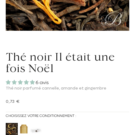
Thé noir Il était une
fois Noël
6 avis
Thé noir parfumé cannelle, amande et gingembre
Prix habituel
0,73 €
CHOISISSEZ VOTRE CONDITIONNEMENT :
Thé noir Il était une fois Noël
Boite thé noir - Il était une fois Noël
Il était une fois Noël - thé noir sachet