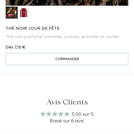
Thé noir Jour de Fête
Boite thé noir - Jour de Fête
THÉ NOIR JOUR DE FÊTE
Thé noir parfumé cannelle, orange, groseille et vanille
Prix habituel
Dès 7,15 €
COMMANDER
Avis Clients
5.00 sur 5
Basé sur 6 avis