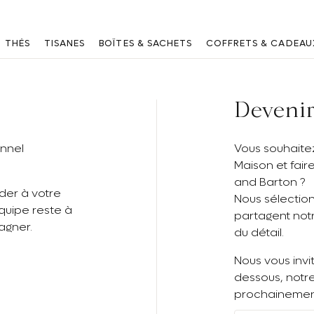
Vous êtes un professionnel ? Connectez vous
ici
THÉS
TISANES
BOÎTES & SACHETS
COFFRETS & CADEAU
Deveni
nnel
Vous souhaitez
Maison et fair
and Barton ?
der à votre
Nous sélection
équipe reste à
partagent notr
agner.
du détail.
Nous vous invi
dessous, notr
prochainemen