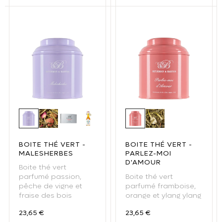
Boite thé vert - Malesherbes
Thé vert Malesherbes
Malesherbes - thé vert sachet
Sirop de thé Malesherbes 25cl
Boite thé vert - Parlez-m
Thé vert Parlez Mo
BOITE THÉ VERT -
BOITE THÉ VERT -
MALESHERBES
PARLEZ-MOI
D'AMOUR
Boite thé vert
Boite thé vert
parfumé passion,
parfumé framboise,
pêche de vigne et
orange et ylang ylang
fraise des bois
Prix habituel
Prix habituel
23,65 €
23,65 €