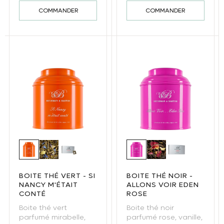
COMMANDER
COMMANDER
Boite thé vert - Si Nancy m'était conté
Thé vert Si Nancy m'était conté
Si Nancy m'était conté - thé vert sachet
Boite thé noir - Allons v
Thé noir Eden Ros
Eden Rose - t
BOITE THÉ VERT - SI
BOITE THÉ NOIR -
NANCY M'ÉTAIT
ALLONS VOIR EDEN
CONTÉ
ROSE
Boite thé vert
Boite thé noir
parfumé mirabelle,
parfumé rose, vanille,