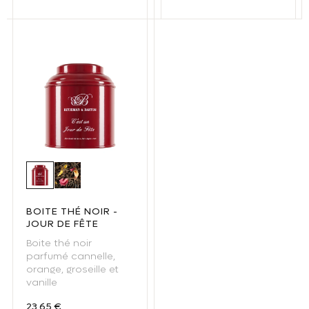
Boite thé noir - Jour de Fête
Thé noir Jour de Fête
BOITE THÉ NOIR -
JOUR DE FÊTE
Boite thé noir
parfumé cannelle,
orange, groseille et
vanille
Prix habituel
23,65 €