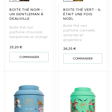
BOITE THÉ NOIR -
BOITE THÉ VERT - IL
UN GENTLEMAN À
ÉTAIT UNE FOIS
DEAUVILLE
NOËL
Boite thé vert
Boite thé noir
parfumé cannelle,
parfumé chocolat,
amande et
bergamote et orange
gingembre
Prix habituel
25,20 €
Prix habituel
26,25 €
COMMANDER
COMMANDER