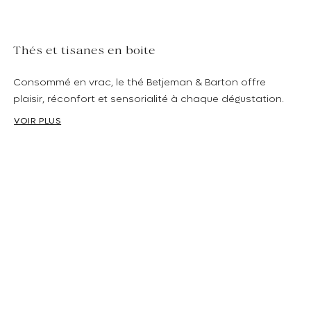
Thés et tisanes en boite
Consommé en vrac, le thé Betjeman & Barton offre
plaisir, réconfort et sensorialité à chaque dégustation.
Pour encore plus de satisfaction, nos boîtes de thé
VOIR PLUS
s’accompagnent d’un design raffiné à la hauteur de
toutes les exigences et de toutes les envies.
Adoptez nos
thés en boîte
au format 125 g pour vous ou
pour un être cher à l’occasion d’une fête ou d’un
anniversaire.
Misez sur le thé en boîte pour une conservation
dans les règles de l’art
Si vous avez déjà l’habitude de consommer du thé en
vrac, alors le
thé en boîte
est résolument fait pour vous.
Ce format s’impose comme le compromis idéal entre la