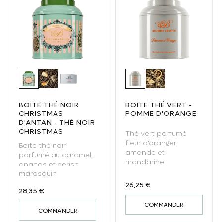
Boite thé noir Christmas d'Antan - Thé noir Christmas
Thé noir Christmas Tea
Christmas Tea - thé noir sachet
Boite thé vert - Pomme 
Thé vert Pomme d'
BOITE THÉ NOIR
BOITE THÉ VERT -
CHRISTMAS
POMME D'ORANGE
D'ANTAN - THÉ NOIR
CHRISTMAS
Thé vert parfumé
fleur d'oranger,
Boite thé noir
amande et
parfumé au caramel,
mandarine
ananas et cerise
marasquin
Prix habituel
26,25 €
Prix habituel
28,35 €
COMMANDER
COMMANDER