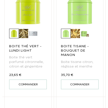
Boite thé vert - Lundi light
Thé vert Lundi Light !
Lundi Light - thé vert sachet
Boite tisane - Bouquet 
Tisane Bouquet d
Tisane sache
BOITE THÉ VERT -
BOITE TISANE -
LUNDI LIGHT
BOUQUET DE
MANON
Boite thé vert
Boite tisane citron,
parfumé citronnelle,
réglisse et menthe
citron et gingembre
Prix habituel
Prix habituel
35,70 €
23,65 €
COMMANDER
COMMANDER