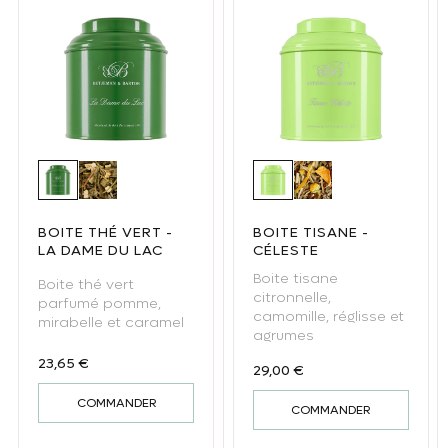
Boite thé vert - La Dame du Lac
Thé vert La Dame du Lac
Boite tisane - Céleste
Tisane Céleste
BOITE THÉ VERT -
BOITE TISANE -
LA DAME DU LAC
CÉLESTE
Boite tisane
Boite thé vert
citronnelle,
parfumé pomme,
camomille, réglisse et
mirabelle et caramel
agrumes
Prix habituel
23,65 €
Prix habituel
29,00 €
COMMANDER
COMMANDER