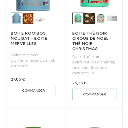
Boite Rooibos Nougat - Boite Merveilles
Rooibos nougat
Rooibos nougat - Rooibos sachet
Boite thé noir Cirque de 
Thé noir Christmas
Boite thé noi
Christm
BOITE ROOIBOS
BOITE THÉ NOIR
NOUGAT - BOITE
CIRQUE DE NOEL -
MERVEILLES
THÉ NOIR
CHRISTMAS
Boite rooibos
Boite thé noir
parfumé nougat, miel,
parfumé au caramel,
amande
ananas et cerise
marasquin
Prix habituel
27,85 €
Prix habituel
26,25 €
COMMANDER
COMMANDER