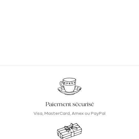
conservation optimale de votre thé préféré et la
décoration de vos espaces.
Vendu en boîte, le thé en vrac est également mieux
protégé contre l’action oxydante de la lumière, de la
chaleur et de l’air ambiant. Chez Betjeman and Barton,
nous privilégions ainsi des contenants en métal
parfaitement adaptés à la conservation du thé et à la
préservation de ses propriétés aromatiques naturelles à
travers le temps.
Le petit plus ? Les boîtes de thé en métal sont
réutilisables à l’infini pour conserver de nouveaux thés
en vrac.
Paiement sécurisé
(Re)découvrez nos thés emblématiques et nos
Visa, MasterCard, Amex ou PayPal
créations singulières dans des boîtes de belle
qualité
Spécialiste de l’excellent et du sublime, Betjeman &
Barton vous propose des écrins d’exception pour des