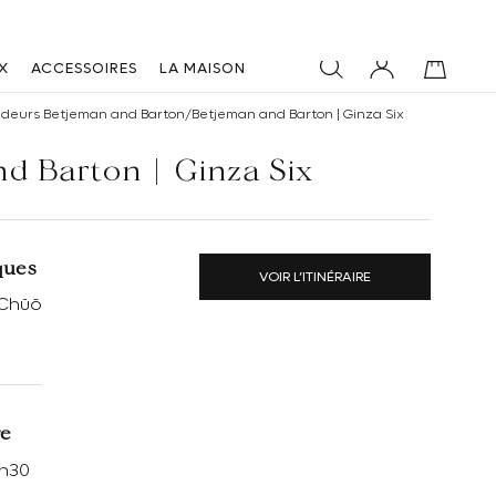
X
ACCESSOIRES
LA MAISON
ndeurs Betjeman and Barton
/
Betjeman and Barton | Ginza Six
d Barton | Ginza Six
ques
VOIR L’ITINÉRAIRE
 Chūō
re
0h30