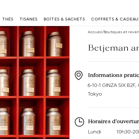
Vous êtes un professionnel ? Connectez vous
ici
THÉS
TISANES
BOÎTES & SACHETS
COFFRETS & CADEAU
Accueil
/
Boutiques et reve
Betjeman an
Informations prati
6-10-1 GINZA SIX B2F,
Tokyo
Horaires d'ouvertu
Lundi
10h30-2