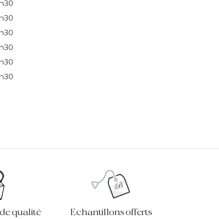
0h30
0h30
0h30
0h30
0h30
0h30
 de qualité
Echantillons offerts