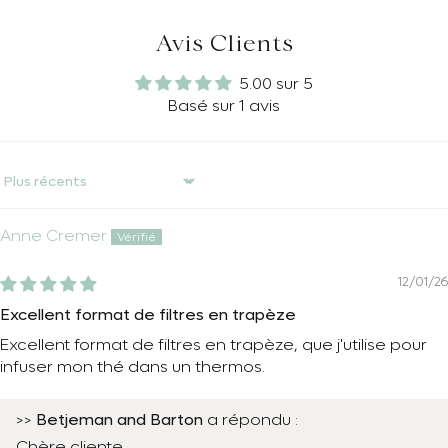
Avis Clients
5.00 sur 5
Basé sur 1 avis
Sort by
Anne Cremer
12/01/26
Excellent format de filtres en trapèze
Excellent format de filtres en trapèze, que j'utilise pour
infuser mon thé dans un thermos.
Betjeman and Barton
>>
a répondu :
Chère cliente,