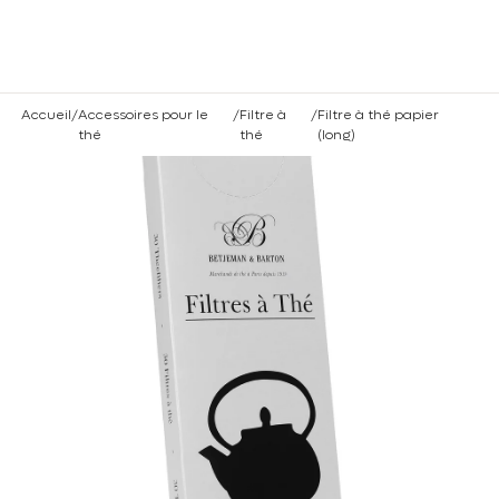
Vous êtes un professionnel ? Connectez vous
ici
rmer
Accueil
/
Accessoires pour le
/
Filtre à
/
Filtre à thé papier
thé
thé
(long)