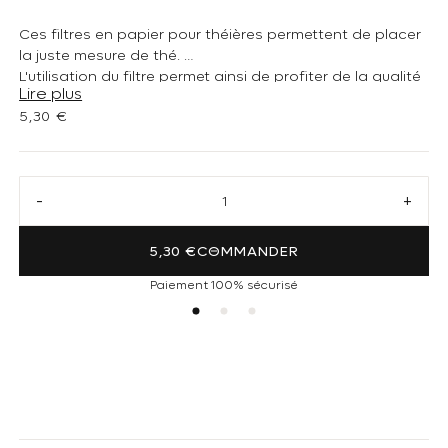
Ces filtres en papier pour théières permettent de placer
la juste mesure de thé.
L'utilisation du filtre permet ainsi de profiter de la qualité
Lire plus
du thé en vrac tout en évitant le dépôt des feuilles au
Prix habituel
5,30 €
fond de la théière.
Réduire la quantité de Filtre à thé papier (long)
Augmen
5,30 €
COMMANDER
Paiement 100% sécurisé