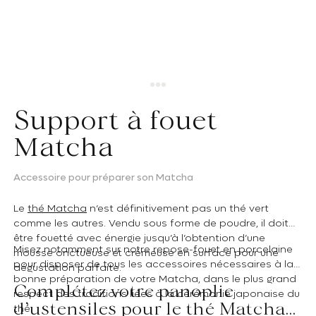
Support à fouet
Matcha
Accessoire pour préparer son Matcha
Le
thé Matcha
n’est définitivement pas un thé vert
comme les autres. Vendu sous forme de poudre, il doit
être fouetté avec énergie jusqu’à l’obtention d’une
Misez notamment sur notre repose-fouet en porcelaine
mousse onctueuse et crémeuse en surface pour une
pour disposer de tous les accessoires nécessaires à la
dégustation parfaite.
bonne préparation de votre Matcha, dans le plus grand
Complétez votre panoplie
respect des traditions liées à la cérémonie japonaise du
d’ustensiles pour le thé Matcha
thé.