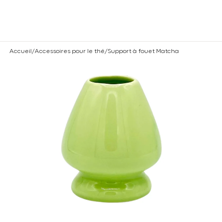
Vous êtes un professionnel ? Connectez vous
ici
rmer
Accueil
/
Accessoires pour le thé
/
Support à fouet Matcha