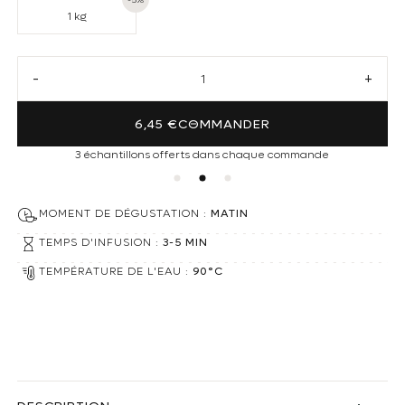
1 kg
Réduire la quantité de Thé noir Ceylan Pettiagalla F.B.O.P.
Augmen
6,45 €
COMMANDER
3 échantillons offerts dans chaque commande
MOMENT DE DÉGUSTATION :
MATIN
TEMPS D'INFUSION :
3-5 MIN
TEMPÉRATURE DE L'EAU :
90°C