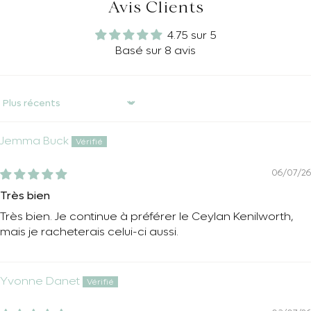
Avis Clients
4.75 sur 5
Basé sur 8 avis
Sort by
Jemma Buck
06/07/26
Très bien
Très bien. Je continue à préférer le Ceylan Kenilworth,
mais je racheterais celui-ci aussi.
Yvonne Danet