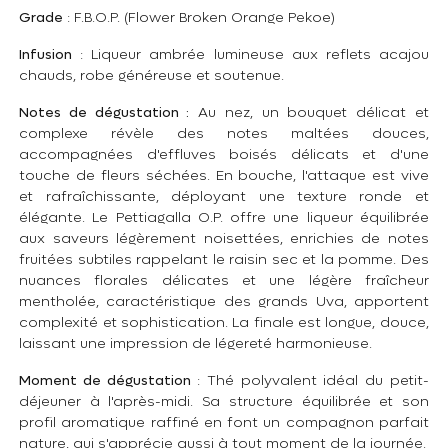
Grade
: F.B.O.P. (Flower Broken Orange Pekoe)
Infusion
: Liqueur ambrée lumineuse aux reflets acajou
chauds, robe généreuse et soutenue.
Notes de dégustation :
Au nez, un bouquet délicat et
complexe révèle des notes maltées douces,
accompagnées d'effluves boisés délicats et d'une
touche de fleurs séchées. En bouche, l'attaque est vive
et rafraîchissante, déployant une texture ronde et
élégante. Le Pettiagalla O.P. offre une liqueur équilibrée
aux saveurs légèrement noisettées, enrichies de notes
fruitées subtiles rappelant le raisin sec et la pomme. Des
nuances florales délicates et une légère fraîcheur
mentholée, caractéristique des grands Uva, apportent
complexité et sophistication. La finale est longue, douce,
laissant une impression de légereté harmonieuse.
Moment de dégustation
: Thé polyvalent idéal du petit-
déjeuner à l'après-midi. Sa structure équilibrée et son
profil aromatique raffiné en font un compagnon parfait
nature, qui s'apprécie aussi à tout moment de la journée.