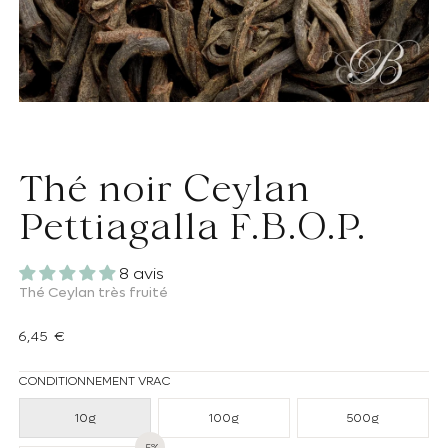
Thé noir Ceylan
Pettiagalla F.B.O.P.
8 avis
Thé Ceylan très fruité
Prix habituel
6,45 €
CONDITIONNEMENT VRAC
10g
100g
500g
-5%