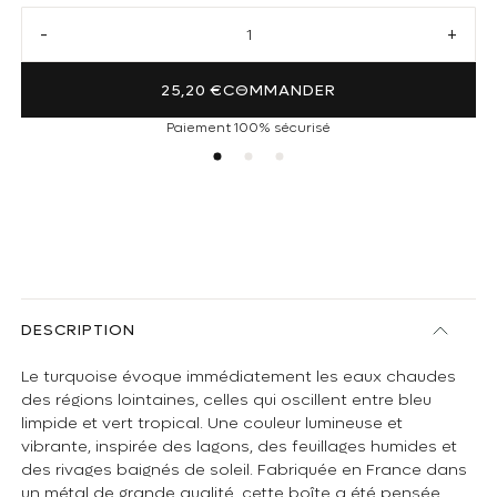
Réduire la quantité de Boite à thé vide en métal Turquoise
Augmen
25,20 €
COMMANDER
Paiement 100% sécurisé
DESCRIPTION
Le turquoise évoque immédiatement les eaux chaudes
des régions lointaines, celles qui oscillent entre bleu
limpide et vert tropical. Une couleur lumineuse et
vibrante, inspirée des lagons, des feuillages humides et
des rivages baignés de soleil. Fabriquée en France dans
un métal de grande qualité, cette boîte a été pensée