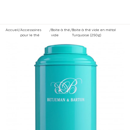
Vous êtes un professionnel ? Connectez vous
ici
rmer
Accueil
/
Accessoires
/
Boite à thé
/
Boite à thé vide en métal
pour le thé
vide
Turquoise (250g)