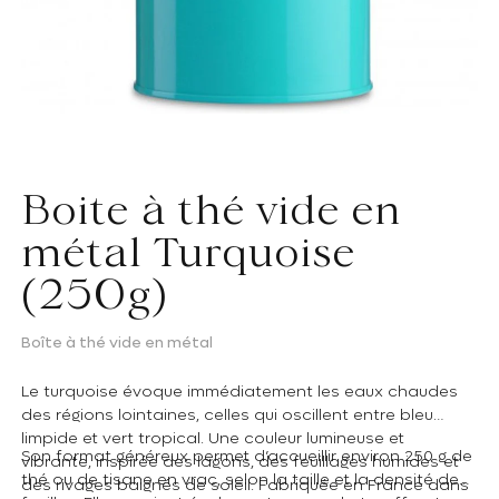
Boite à thé vide en
métal Turquoise
(250g)
Boîte à thé vide en métal
Le turquoise évoque immédiatement les eaux chaudes
des régions lointaines, celles qui oscillent entre bleu
limpide et vert tropical. Une couleur lumineuse et
Son format généreux permet d’accueillir environ 250 g de
vibrante, inspirée des lagons, des feuillages humides et
thé ou de tisane en vrac, selon la taille et la densité des
des rivages baignés de soleil. Fabriquée en France dans