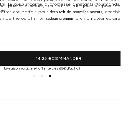
frir,
incarne la promesse d’instants gourmands,
Le Joyeux
ne pause élégante, ou en fin de journée pour se
és.
offret est parfait pour
, enrichir
découvrir de nouvelles saveurs
ien de thé ou offrir un
à un amateur éclairé
cadeau premium
phyte.
antité de Coffret de thé Le Joyeux
ter la quantité de Coffret de thé Le Joyeux
44,25 €
COMMANDER
Livraison rapide et offerte dès 65€ d'achat