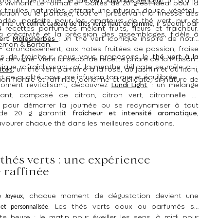
ord un thé nature : le
t
hé vert Japonais
Sencha
: un grand
 vivifiant. Le format en boîtes de 20 g est idéal pour la
feuilles naturelles, offrant une infusion douce, végétale
itiation ou le partage, tout en préservant la finesse des
iodée, parfaite pour les amateurs de thé vert pur et
omme un
, il séduit par
coffret cadeau de thés verts haut de gamme
4 recettes parfumées mêlant fruits, fleurs et fraicheur.
 créativité et la précision des assemblages, fidèle à
ert
Malesherbes
: un thé vert iconique inspiré de notre
jeman & Barton.
e
arrondissement, aux notes fruitées de passion, fraise
ts de fraicheur, nous vous proposons le
t
hé vert à la
 de vigne. Vient la seconde recette phare de la Maison :
ssique rafraîchissant, où la menthe délicate se mêle aux
vités
, un thé vert parfumé à la rose, au jasmin et au litchi,
rt de qualité, pour une infusion tonique et équilibrée.
ion florale et raffinée, aérienne et délicate, signature de
moment revitalisant, découvrez
Lundi Light
: un mélange
fiant, composé de citron, citron vert, citronnelle et
l pour démarrer la journée ou se redynamiser à tout
de 20 g garantit
fraîcheur et intensité aromatique
,
vourer chaque thé dans les meilleures conditions.
 thés verts : une expérience
 raffinée
, chaque moment de dégustation devient une
e Joyeux
. Les thés verts doux ou parfumés se
et personnalisée
e heure : le matin pour éveiller les sens, à midi pour