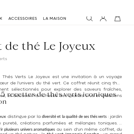
X
ACCESSOIRES
LA MAISON
t de thé Le Joyeux
erts
e Thés Verts Le Joyeux
est une invitation à un voyage
œur de l’univers du
thé vert
. Ce coffret réunit cinq thés
ment sélectionnés pour explorer des saveurs fraîches,
5 recettes de thés verts iconiques
ues, et découvrir la richesse des grands crus et créations
on
eux
distingue par la
: jardin
diversité et la qualité de ses thés verts
 pureté, créations parfumées et mélanges toniques. Il
au sein d’un même coffret, du
ir plusieurs univers aromatiques