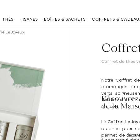
Vous êtes un professionnel ? Connectez vous
ici
THÉS
TISANES
BOÎTES & SACHETS
COFFRETS & CADEAU
thé Le Joyeux
Coffre
Coffret de thés v
Notre
Coffret d
aromatique au c
verts soigneuse
Découvrez 
florales et toniq
de la Mais
maison.
Le
Coffret Le Joy
reconnu pour sa
permet de
découvr